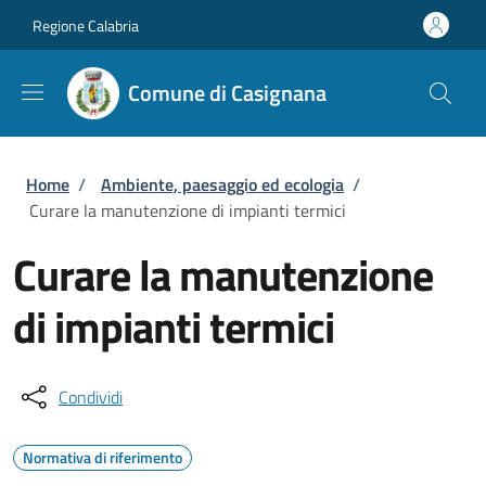
Salta al contenuto principale
Skip to footer content
Regione Calabria
Comune di Casignana
Briciole di pane
Home
/
Ambiente, paesaggio ed ecologia
/
Curare la manutenzione di impianti termici
Curare la manutenzione
di impianti termici
Condividi
Normativa di riferimento