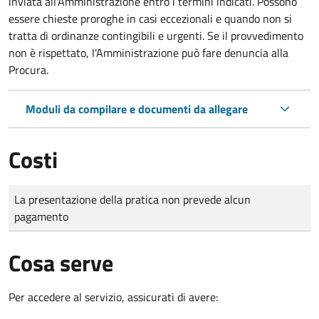
inviata all'Amministrazione entro i termini indicati. Possono
essere chieste proroghe in casi eccezionali e quando non si
tratta di ordinanze contingibili e urgenti. Se il provvedimento
non è rispettato, l'Amministrazione può fare denuncia alla
Procura.
Moduli da compilare e documenti da allegare
Costi
Tipo di pagamento
Importo
La presentazione della pratica non prevede alcun
pagamento
Cosa serve
Per accedere al servizio, assicurati di avere: