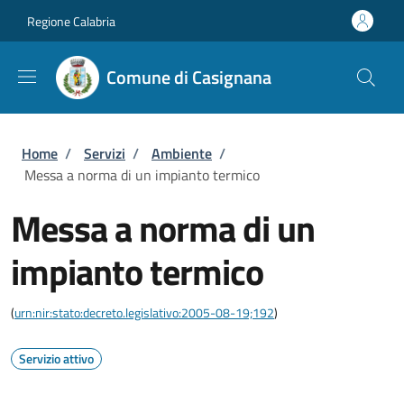
Salta al contenuto principale
Skip to footer content
Regione Calabria
Comune di Casignana
Briciole di pane
Home
/
Servizi
/
Ambiente
/
Messa a norma di un impianto termico
Messa a norma di un
impianto termico
(
urn:nir:stato:decreto.legislativo:2005-08-19;192
)
Servizio attivo