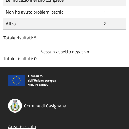
Le indicazioni erano complete
1
Non ho avuto problemi tecnici
1
Altro
2
Totale risultati: 5
Nessun aspetto negativo
Totale risultati: 0
Comune di Casignana
Footer menu
Area riservata