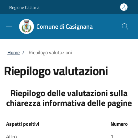
Salta al contenuto principale
Skip to footer content
Regione Calabria
Comune di Casignana
Briciole di pane
Home
/
Riepilogo valutazioni
Riepilogo valutazioni
Riepilogo delle valutazioni sulla
chiarezza informativa delle pagine
Aspetti positivi
Numero
Altro
1