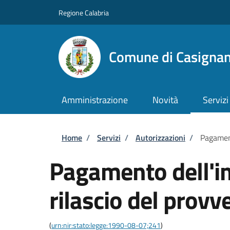
Salta al contenuto principale
Skip to footer content
Regione Calabria
Comune di Casigna
Amministrazione
Novità
Servizi
Briciole di pane
Home
/
Servizi
/
Autorizzazioni
/
Pagament
Pagamento dell'im
rilascio del provv
(
urn:nir:stato:legge:1990-08-07;241
)