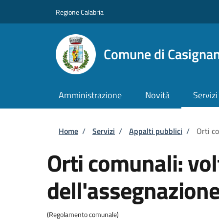
Salta al contenuto principale
Skip to footer content
Regione Calabria
Comune di Casigna
Amministrazione
Novità
Servizi
Briciole di pane
Home
/
Servizi
/
Appalti pubblici
/
Orti c
Orti comunali: vo
dell'assegnazion
(Regolamento comunale)