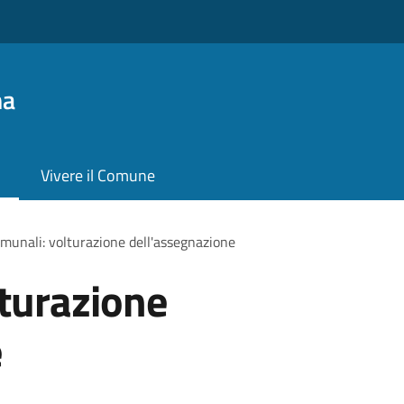
na
Vivere il Comune
omunali: volturazione dell'assegnazione
lturazione
e