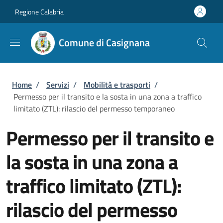
Salta al contenuto principale
Skip to footer content
Regione Calabria
Comune di Casignana
Briciole di pane
Home
/
Servizi
/
Mobilità e trasporti
/
Permesso per il transito e la sosta in una zona a traffico
limitato (ZTL): rilascio del permesso temporaneo
Permesso per il transito e
la sosta in una zona a
traffico limitato (ZTL):
rilascio del permesso