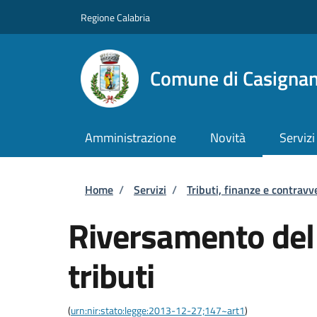
Salta al contenuto principale
Skip to footer content
Regione Calabria
Comune di Casigna
Amministrazione
Novità
Servizi
Briciole di pane
Home
/
Servizi
/
Tributi, finanze e contravv
Riversamento del
tributi
(
urn:nir:stato:legge:2013-12-27;147~art1
)