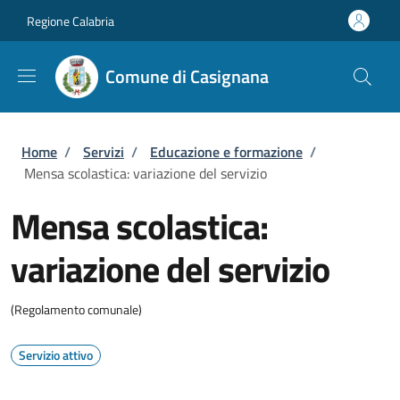
Salta al contenuto principale
Skip to footer content
Regione Calabria
Comune di Casignana
Briciole di pane
Home
/
Servizi
/
Educazione e formazione
/
Mensa scolastica: variazione del servizio
Mensa scolastica:
variazione del servizio
(Regolamento comunale)
Servizio attivo