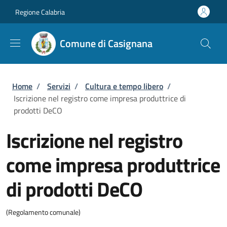
Salta al contenuto principale
Skip to footer content
Regione Calabria
Comune di Casignana
Briciole di pane
Home
/
Servizi
/
Cultura e tempo libero
/
Iscrizione nel registro come impresa produttrice di
prodotti DeCO
Iscrizione nel registro
come impresa produttrice
di prodotti DeCO
(Regolamento comunale)