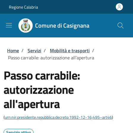
Salta al contenuto principale
Skip to footer content
Regione Calabria
Comune di Casignana
Briciole di pane
Home
/
Servizi
/
Mobilità e trasporti
/
Passo carrabile: autorizzazione all'apertura
Passo carrabile:
autorizzazione
all'apertura
(
urn:nir:presidente.repubblica:decreto:1992-12-16;495~art46
)
Servizio attivo