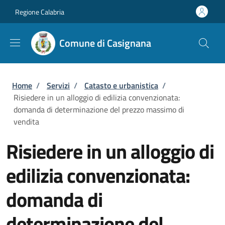
Salta al contenuto principale
Skip to footer content
Regione Calabria
Comune di Casignana
Briciole di pane
Home
/
Servizi
/
Catasto e urbanistica
/
Risiedere in un alloggio di edilizia convenzionata:
domanda di determinazione del prezzo massimo di
vendita
Risiedere in un alloggio di
edilizia convenzionata:
domanda di
determinazione del