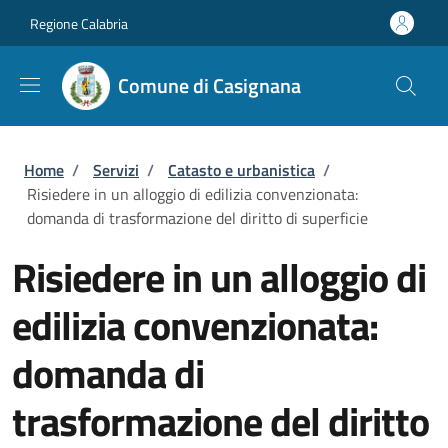
Salta al contenuto principale
Skip to footer content
Regione Calabria
Comune di Casignana
Briciole di pane
Home
/
Servizi
/
Catasto e urbanistica
/
Risiedere in un alloggio di edilizia convenzionata:
domanda di trasformazione del diritto di superficie
Risiedere in un alloggio di
edilizia convenzionata:
domanda di
trasformazione del diritto