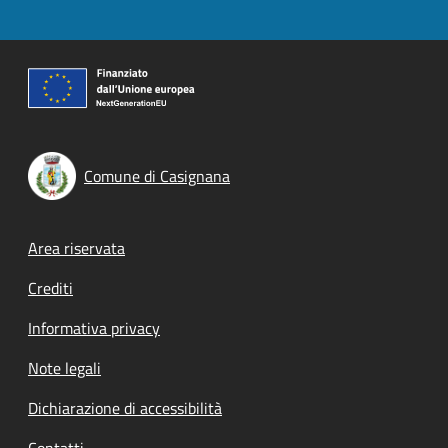
Comune di Casignana
Footer menu
Area riservata
Crediti
Informativa privacy
Note legali
Dichiarazione di accessibilità
Contatti