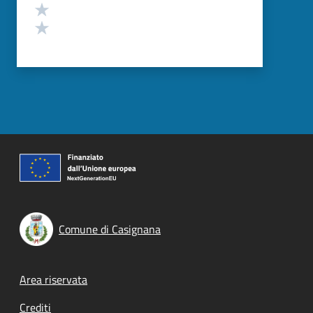
Valuta 2 stelle su 5
Valuta 1 stelle su 5
Comune di Casignana
Footer menu
Area riservata
Crediti