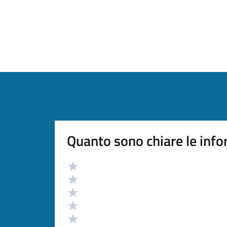
Quanto sono chiare le info
Valutazione
Valuta 5 stelle su 5
Valuta 4 stelle su 5
Valuta 3 stelle su 5
Valuta 2 stelle su 5
Valuta 1 stelle su 5