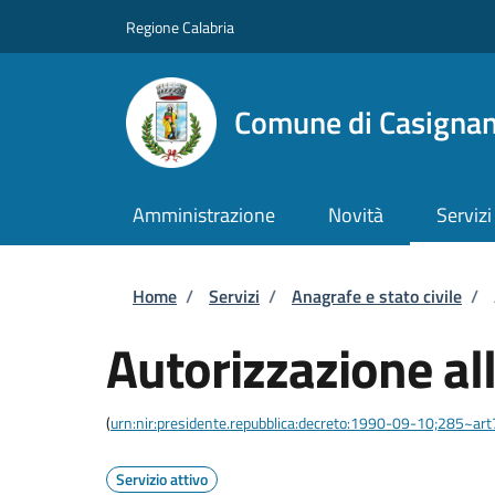
Salta al contenuto principale
Skip to footer content
Regione Calabria
Comune di Casigna
Amministrazione
Novità
Servizi
Briciole di pane
Home
/
Servizi
/
Anagrafe e stato civile
/
Autorizzazione al
(
urn:nir:presidente.repubblica:decreto:1990-09-10;285~ar
Servizio attivo