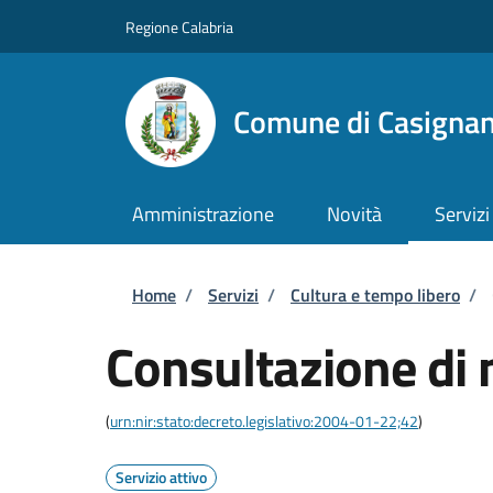
Salta al contenuto principale
Skip to footer content
Regione Calabria
Comune di Casigna
Amministrazione
Novità
Servizi
Briciole di pane
Home
/
Servizi
/
Cultura e tempo libero
/
Consultazione di 
(
urn:nir:stato:decreto.legislativo:2004-01-22;42
)
Servizio attivo