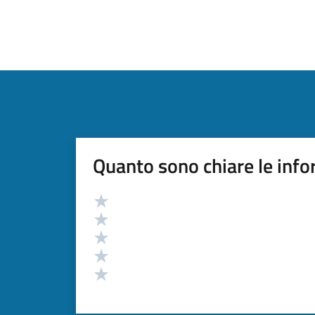
Quanto sono chiare le info
Valutazione
Valuta 5 stelle su 5
Valuta 4 stelle su 5
Valuta 3 stelle su 5
Valuta 2 stelle su 5
Valuta 1 stelle su 5