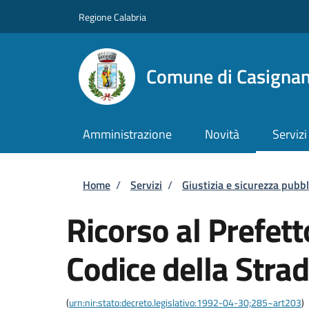
Salta al contenuto principale
Skip to footer content
Regione Calabria
Comune di Casigna
Amministrazione
Novità
Servizi
Briciole di pane
Home
/
Servizi
/
Giustizia e sicurezza pubbl
Ricorso al Prefett
Codice della Stra
(
urn:nir:stato:decreto.legislativo:1992-04-30;285~art203
)