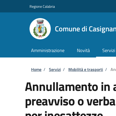
Salta al contenuto principale
Skip to footer content
Regione Calabria
Comune di Casigna
Amministrazione
Novità
Servizi
Briciole di pane
Home
/
Servizi
/
Mobilità e trasporti
/
Ann
Annullamento in a
preavviso o verba
per inesattezze