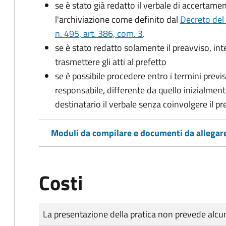
se è stato già redatto il verbale di accertament
l'archiviazione come definito dal
Decreto del
n. 495, art. 386, com. 3
.
se è stato redatto solamente il preavviso, in
trasmettere gli atti al prefetto
se è possibile procedere entro i termini previst
responsabile, differente da quello inizialmente
destinatario il verbale senza coinvolgere il pr
Moduli da compilare e documenti da allegar
Costi
Tipo di pagamento
Importo
La presentazione della pratica non prevede al