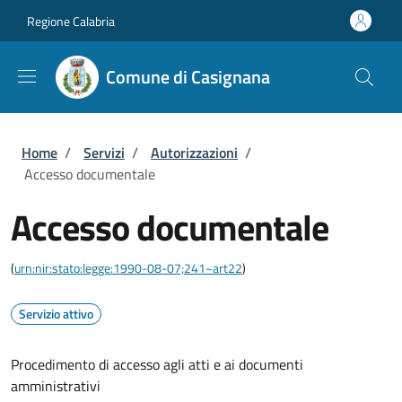
Salta al contenuto principale
Skip to footer content
Regione Calabria
Comune di Casignana
Briciole di pane
Home
/
Servizi
/
Autorizzazioni
/
Accesso documentale
Accesso documentale
(
urn:nir:stato:legge:1990-08-07;241~art22
)
Servizio attivo
Procedimento di accesso agli atti e ai documenti
amministrativi