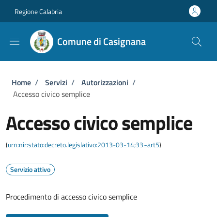
Salta al contenuto principale
Skip to footer content
Regione Calabria
Comune di Casignana
Briciole di pane
Home
/
Servizi
/
Autorizzazioni
/
Accesso civico semplice
Accesso civico semplice
(
urn:nir:stato:decreto.legislativo:2013-03-14;33~art5
)
Servizio attivo
Procedimento di accesso civico semplice