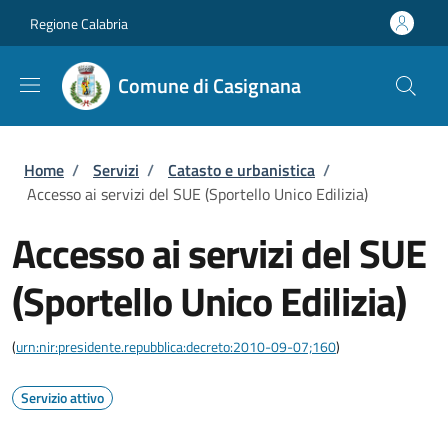
Salta al contenuto principale
Skip to footer content
Regione Calabria
Comune di Casignana
Briciole di pane
Home
/
Servizi
/
Catasto e urbanistica
/
Accesso ai servizi del SUE (Sportello Unico Edilizia)
Accesso ai servizi del SUE
(Sportello Unico Edilizia)
(
urn:nir:presidente.repubblica:decreto:2010-09-07;160
)
Servizio attivo