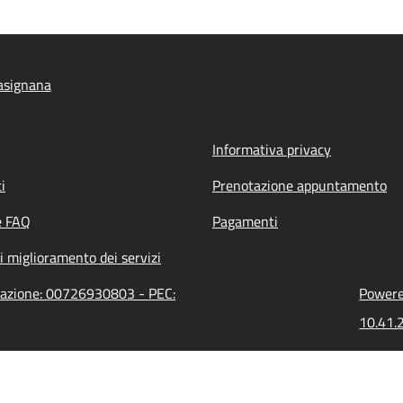
asignana
Informativa privacy
i
Prenotazione appuntamento
e FAQ
Pagamenti
i miglioramento dei servizi
trazione: 00726930803 - PEC:
Powered
10.41.2