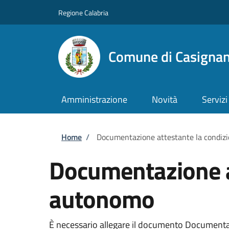
Salta al contenuto principale
Skip to footer content
Regione Calabria
Comune di Casigna
Amministrazione
Novità
Servizi
Briciole di pane
Home
/
Documentazione attestante la condizi
Documentazione at
autonomo
È necessario allegare il documento Documentaz