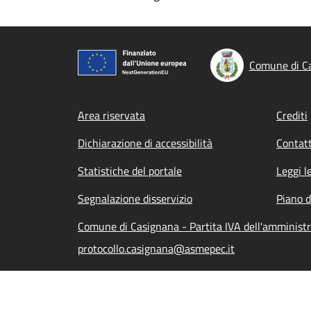
Comune di C
Footer menu
Area riservata
Crediti
Dichiarazione di accessibilità
Contatt
Statistiche del portale
Leggi l
Segnalazione disservizio
Piano d
Comune di Casignana - Partita IVA dell'amminis
protocollo.casignana@asmepec.it