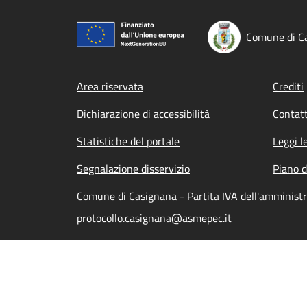
Comune di C
Footer menu
Area riservata
Crediti
Dichiarazione di accessibilità
Contatt
Statistiche del portale
Leggi l
Segnalazione disservizio
Piano d
Comune di Casignana - Partita IVA dell'amminis
protocollo.casignana@asmepec.it