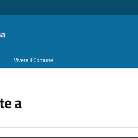
na
Vivere il Comune
te a