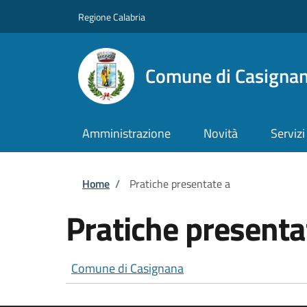
Salta al contenuto principale
Skip to footer content
Regione Calabria
Comune di Casigna
Amministrazione
Novità
Servizi
Briciole di pane
Home
/
Pratiche presentate a
Pratiche presenta
Comune di Casignana