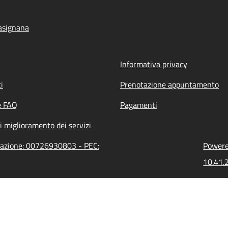
asignana
Informativa privacy
i
Prenotazione appuntamento
e FAQ
Pagamenti
i miglioramento dei servizi
trazione: 00726930803 - PEC:
Powered
10.41.2