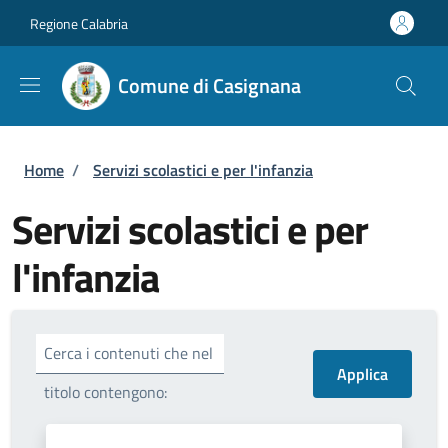
Salta al contenuto principale
Skip to footer content
Regione Calabria
Comune di Casignana
Briciole di pane
Home
/
Servizi scolastici e per l'infanzia
Servizi scolastici e per
l'infanzia
Cerca i contenuti che nel
titolo contengono: