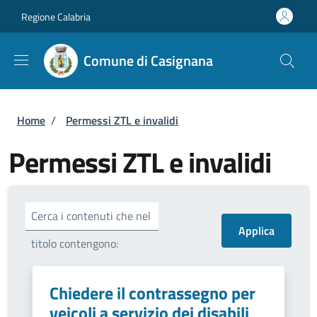
Salta al contenuto principale
Skip to footer content
Regione Calabria
Comune di Casignana
Briciole di pane
Home
/
Permessi ZTL e invalidi
Permessi ZTL e invalidi
Cerca i contenuti che nel
titolo contengono:
Chiedere il contrassegno per
veicoli a servizio dei disabili