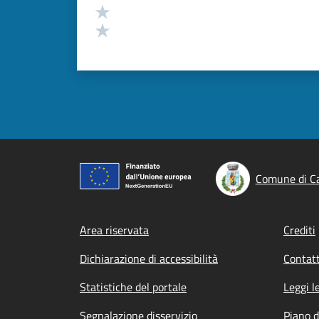
Valuta 2 stelle su 5
Valuta 1 stelle su 5
Comune di C
Footer menu
Area riservata
Crediti
Dichiarazione di accessibilità
Contatt
Statistiche del portale
Leggi l
Segnalazione disservizio
Piano d