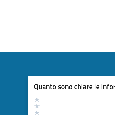
Quanto sono chiare le info
Valutazione
Valuta 5 stelle su 5
Valuta 4 stelle su 5
Valuta 3 stelle su 5