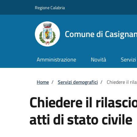
Salta al contenuto principale
Skip to footer content
Regione Calabria
Comune di Casigna
Amministrazione
Novità
Servizi
Briciole di pane
Home
/
Servizi demografici
/
Chiedere il rila
Chiedere il rilasci
atti di stato civile