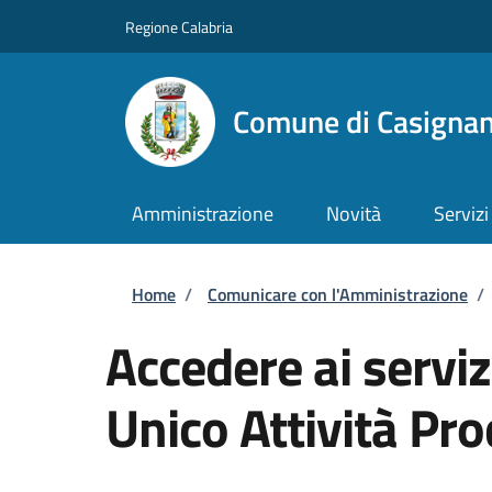
Salta al contenuto principale
Skip to footer content
Regione Calabria
Comune di Casigna
Amministrazione
Novità
Servizi
Briciole di pane
Home
/
Comunicare con l'Amministrazione
/
Accedere ai serviz
Unico Attività Pro