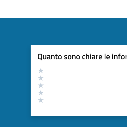
Quanto sono chiare le info
Valutazione
Valuta 5 stelle su 5
Valuta 4 stelle su 5
Valuta 3 stelle su 5
Valuta 2 stelle su 5
Valuta 1 stelle su 5