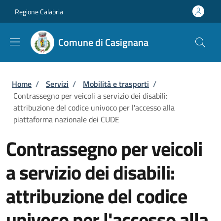
Salta al contenuto principale
Skip to footer content
Regione Calabria
Comune di Casignana
Briciole di pane
Home
/
Servizi
/
Mobilità e trasporti
/
Contrassegno per veicoli a servizio dei disabili:
attribuzione del codice univoco per l'accesso alla
piattaforma nazionale dei CUDE
Contrassegno per veicoli
a servizio dei disabili:
attribuzione del codice
univoco per l'accesso alla