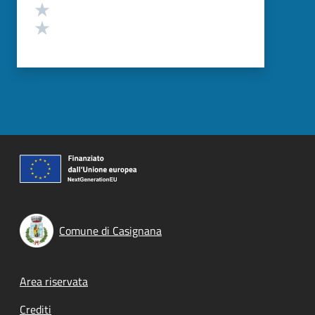
Valuta 2 stelle su 5
Valuta 1 stelle su 5
Comune di Casignana
Footer menu
Area riservata
Crediti